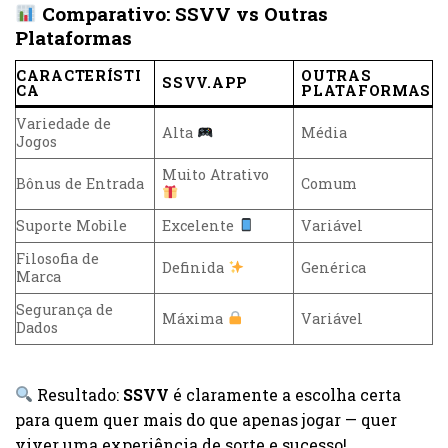
Comparativo: SSVV vs Outras
Plataformas
CARACTERÍSTI
OUTRAS
SSVV.APP
CA
PLATAFORMAS
Variedade de
Alta
Média
Jogos
Muito Atrativo
Bônus de Entrada
Comum
Suporte Mobile
Excelente
Variável
Filosofia de
Definida
Genérica
Marca
Segurança de
Máxima
Variável
Dados
Resultado:
SSVV
é claramente a escolha certa
para quem quer mais do que apenas jogar — quer
viver uma experiência de sorte e sucesso!