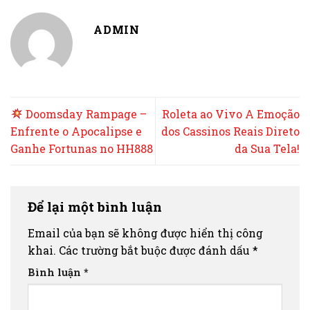
ADMIN
Doomsday Rampage –
Roleta ao Vivo A Emoção
Enfrente o Apocalipse e
dos Cassinos Reais Direto
Ganhe Fortunas no HH888
da Sua Tela!
Để lại một bình luận
Email của bạn sẽ không được hiển thị công
khai.
Các trường bắt buộc được đánh dấu
*
Bình luận
*