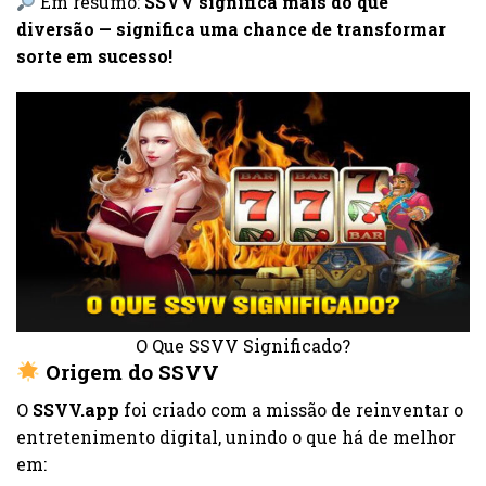
Em resumo:
SSVV significa mais do que
diversão — significa uma chance de transformar
sorte em sucesso!
O Que SSVV Significado?
Origem do SSVV
O
SSVV.app
foi criado com a missão de reinventar o
entretenimento digital, unindo o que há de melhor
em: