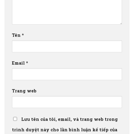
Tên
*
Email
*
Trang web
Lưu tên của tôi, email, và trang web trong
trình duyệt này cho lần bình luận kế tiếp của