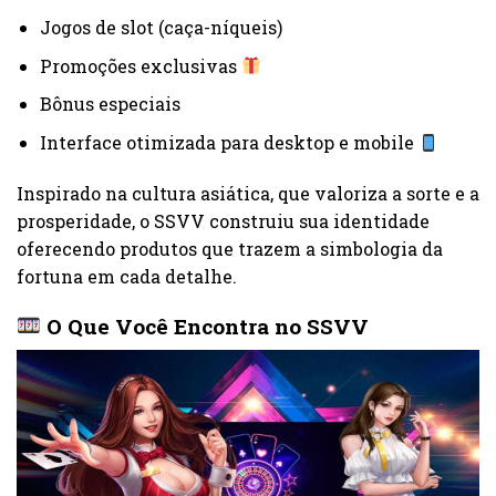
Jogos de slot (caça-níqueis)
Promoções exclusivas
Bônus especiais
Interface otimizada para desktop e mobile
Inspirado na cultura asiática, que valoriza a sorte e a
prosperidade, o SSVV construiu sua identidade
oferecendo produtos que trazem a simbologia da
fortuna em cada detalhe.
O Que Você Encontra no SSVV