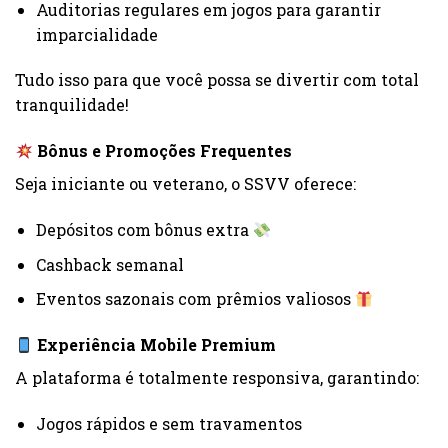
Auditorias regulares em jogos para garantir
imparcialidade
Tudo isso para que você possa se divertir com total
tranquilidade!
Bônus e Promoções Frequentes
Seja iniciante ou veterano, o SSVV oferece:
Depósitos com bônus extra
Cashback semanal
Eventos sazonais com prêmios valiosos
Experiência Mobile Premium
A plataforma é totalmente responsiva, garantindo:
Jogos rápidos e sem travamentos