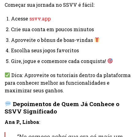
Começar sua jornada no SSVV é fácil:
Acesse
ssvv.app
Crie sua conta em poucos minutos
Aproveite o bônus de boas-vindas
Escolha seus jogos favoritos
Gire, jogue e comemore cada conquista!
Dica: Aproveite os tutoriais dentro da plataforma
para conhecer melhor as funcionalidades e
maximizar seus ganhos.
Depoimentos de Quem Já Conhece o
SSVV Significado
Ana P., Lisboa
:
“No começo achei que era só mais um